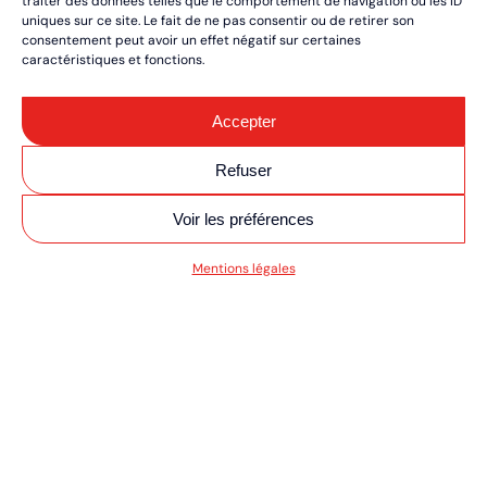
traiter des données telles que le comportement de navigation ou les ID
uniques sur ce site. Le fait de ne pas consentir ou de retirer son
consentement peut avoir un effet négatif sur certaines
caractéristiques et fonctions.
Accepter
Refuser
Voir les préférences
TO/QUAD ULTIMAT
Mentions légales
RÉSERVEZ VOS