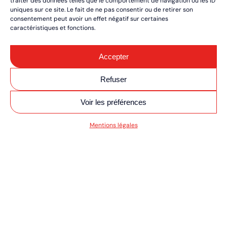
traiter des données telles que le comportement de navigation ou les ID
uniques sur ce site. Le fait de ne pas consentir ou de retirer son
consentement peut avoir un effet négatif sur certaines
caractéristiques et fonctions.
Accepter
Refuser
Voir les préférences
SV MOTO/QUAD ULT
Mentions légales
RÉSERVEZ VOS