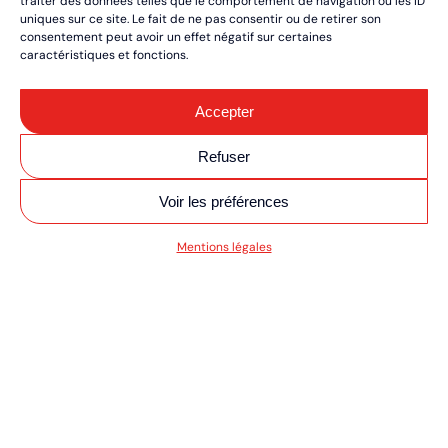
traiter des données telles que le comportement de navigation ou les ID
uniques sur ce site. Le fait de ne pas consentir ou de retirer son
consentement peut avoir un effet négatif sur certaines
caractéristiques et fonctions.
Accepter
Refuser
Voir les préférences
SV MOTO/QUAD UL
Mentions légales
RÉSERVEZ VOS