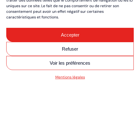
traiter des données telles que le comportement de navigation ou les ID
uniques sur ce site. Le fait de ne pas consentir ou de retirer son
consentement peut avoir un effet négatif sur certaines
caractéristiques et fonctions.
Accepter
Refuser
Voir les préférences
SV MOTO/QUAD UL
Mentions légales
RÉSERVEZ VOS