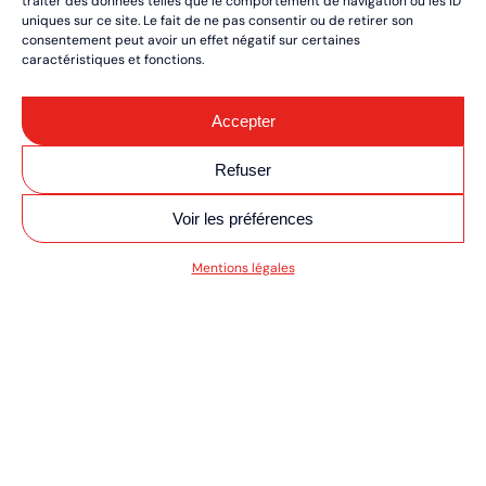
traiter des données telles que le comportement de navigation ou les ID
uniques sur ce site. Le fait de ne pas consentir ou de retirer son
consentement peut avoir un effet négatif sur certaines
caractéristiques et fonctions.
Accepter
Refuser
Voir les préférences
SV MOTO/QUAD UL
Mentions légales
RÉSERVEZ VOS