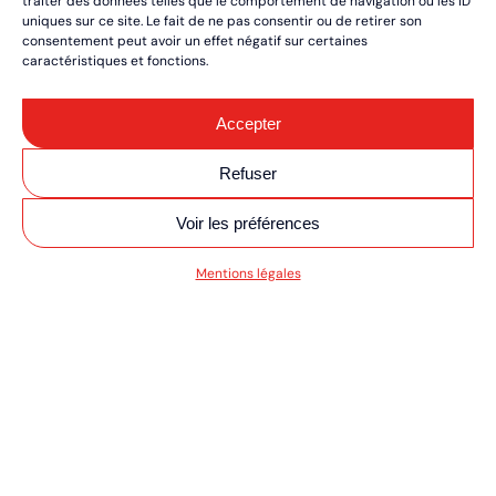
traiter des données telles que le comportement de navigation ou les ID
uniques sur ce site. Le fait de ne pas consentir ou de retirer son
consentement peut avoir un effet négatif sur certaines
caractéristiques et fonctions.
Accepter
Refuser
Voir les préférences
V MOTO/QUAD ULT
Mentions légales
RÉSERVEZ VOS