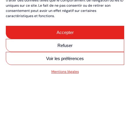
traiter des données telles que le comportement de navigation ou les ID
uniques sur ce site. Le fait de ne pas consentir ou de retirer son
consentement peut avoir un effet négatif sur certaines
caractéristiques et fonctions.
Accepter
Refuser
Voir les préférences
SV MOTO/QUAD ULT
Mentions légales
RÉSERVEZ VOS