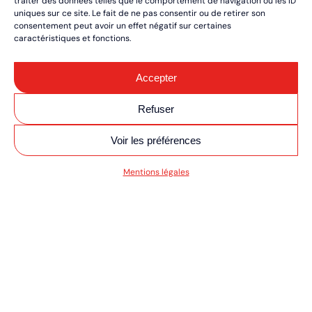
traiter des données telles que le comportement de navigation ou les ID
uniques sur ce site. Le fait de ne pas consentir ou de retirer son
consentement peut avoir un effet négatif sur certaines
caractéristiques et fonctions.
Accepter
Refuser
Voir les préférences
SV MOTO/QUAD ULT
Mentions légales
RÉSERVEZ VOS