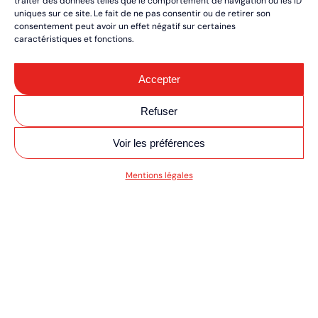
traiter des données telles que le comportement de navigation ou les ID
uniques sur ce site. Le fait de ne pas consentir ou de retirer son
consentement peut avoir un effet négatif sur certaines
caractéristiques et fonctions.
Accepter
Refuser
Voir les préférences
V MOTO/QUAD ULT
Mentions légales
RÉSERVEZ VOS