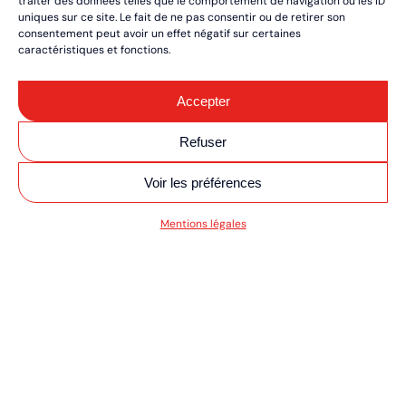
traiter des données telles que le comportement de navigation ou les ID
uniques sur ce site. Le fait de ne pas consentir ou de retirer son
consentement peut avoir un effet négatif sur certaines
caractéristiques et fonctions.
Accepter
Refuser
Voir les préférences
SV MOTO/QUAD ULT
Mentions légales
RÉSERVEZ VOS