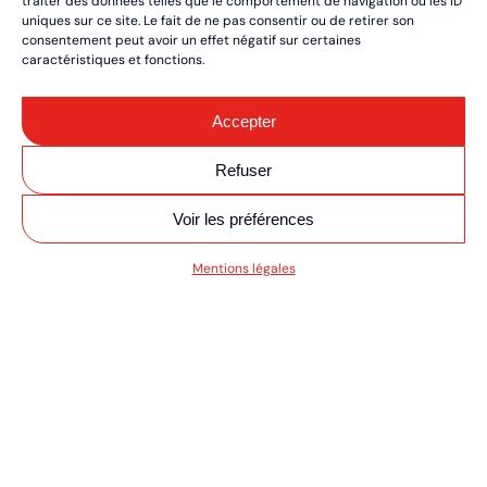
traiter des données telles que le comportement de navigation ou les ID
uniques sur ce site. Le fait de ne pas consentir ou de retirer son
consentement peut avoir un effet négatif sur certaines
caractéristiques et fonctions.
Accepter
Refuser
Voir les préférences
SV MOTO/QUAD ULT
Mentions légales
RÉSERVEZ VOS