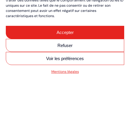
traiter des données telles que le comportement de navigation ou les ID
uniques sur ce site. Le fait de ne pas consentir ou de retirer son
consentement peut avoir un effet négatif sur certaines
caractéristiques et fonctions.
Accepter
Refuser
Voir les préférences
V MOTO/QUAD ULT
Mentions légales
RÉSERVEZ VOS