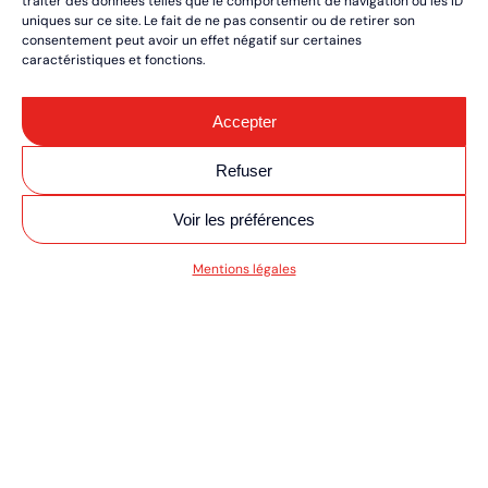
traiter des données telles que le comportement de navigation ou les ID
uniques sur ce site. Le fait de ne pas consentir ou de retirer son
consentement peut avoir un effet négatif sur certaines
caractéristiques et fonctions.
Accepter
Refuser
Voir les préférences
V MOTO/QUAD ULT
Mentions légales
RÉSERVEZ VOS