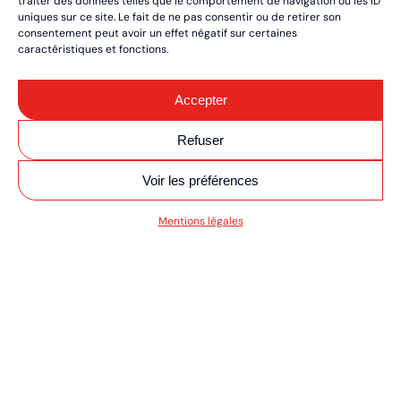
traiter des données telles que le comportement de navigation ou les ID
uniques sur ce site. Le fait de ne pas consentir ou de retirer son
consentement peut avoir un effet négatif sur certaines
caractéristiques et fonctions.
Accepter
Refuser
Voir les préférences
SV MOTO/QUAD UL
Mentions légales
RÉSERVEZ VOS