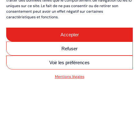
traiter des données telles que le comportement de navigation ou les ID
uniques sur ce site. Le fait de ne pas consentir ou de retirer son
consentement peut avoir un effet négatif sur certaines
caractéristiques et fonctions.
Accepter
Refuser
Voir les préférences
SV MOTO/QUAD ULT
Mentions légales
RÉSERVEZ VOS