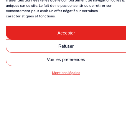
traiter des données telles que le comportement de navigation ou les ID
uniques sur ce site. Le fait de ne pas consentir ou de retirer son
consentement peut avoir un effet négatif sur certaines
caractéristiques et fonctions.
Accepter
Refuser
Voir les préférences
SV MOTO/QUAD ULT
Mentions légales
RÉSERVEZ VOS