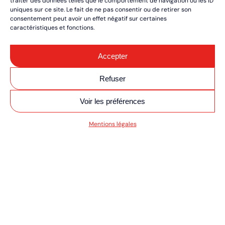
traiter des données telles que le comportement de navigation ou les ID
uniques sur ce site. Le fait de ne pas consentir ou de retirer son
consentement peut avoir un effet négatif sur certaines
caractéristiques et fonctions.
Accepter
Refuser
Voir les préférences
SV MOTO/QUAD ULT
Mentions légales
RÉSERVEZ VOS