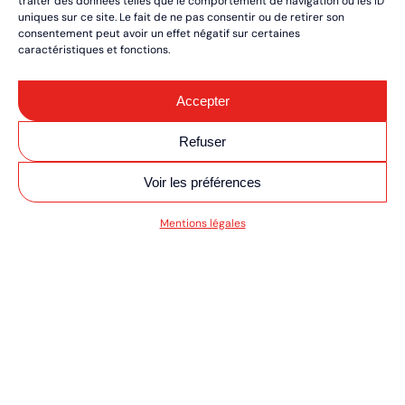
traiter des données telles que le comportement de navigation ou les ID
uniques sur ce site. Le fait de ne pas consentir ou de retirer son
consentement peut avoir un effet négatif sur certaines
caractéristiques et fonctions.
Accepter
Refuser
Voir les préférences
V MOTO/QUAD ULTI
Mentions légales
RÉSERVEZ VOS