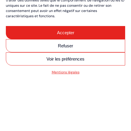
traiter des données telles que le comportement de navigation ou les ID
uniques sur ce site. Le fait de ne pas consentir ou de retirer son
consentement peut avoir un effet négatif sur certaines
caractéristiques et fonctions.
Accepter
Refuser
Voir les préférences
SV MOTO/QUAD ULT
Mentions légales
RÉSERVEZ VOS