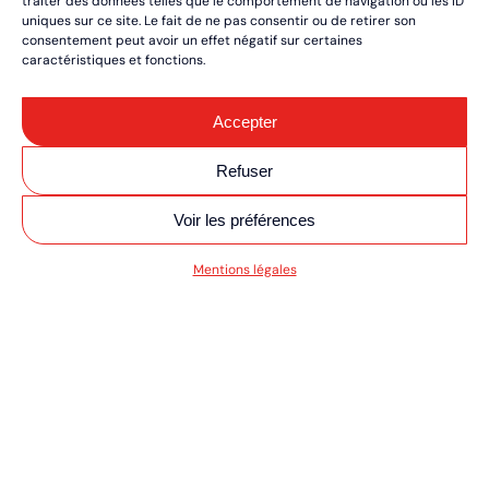
traiter des données telles que le comportement de navigation ou les ID
uniques sur ce site. Le fait de ne pas consentir ou de retirer son
consentement peut avoir un effet négatif sur certaines
caractéristiques et fonctions.
Accepter
Refuser
Voir les préférences
SV MOTO/QUAD ULT
Mentions légales
RÉSERVEZ VOS