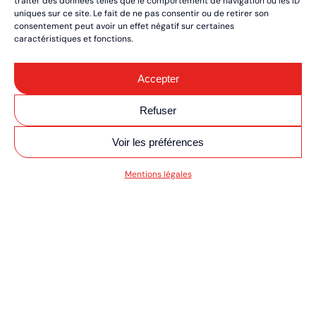
traiter des données telles que le comportement de navigation ou les ID
uniques sur ce site. Le fait de ne pas consentir ou de retirer son
consentement peut avoir un effet négatif sur certaines
caractéristiques et fonctions.
Accepter
Refuser
Voir les préférences
SV MOTO/QUAD ULT
Mentions légales
RÉSERVEZ VOS