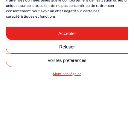
traiter des données telles que le comportement de navigation ou les ID
uniques sur ce site. Le fait de ne pas consentir ou de retirer son
consentement peut avoir un effet négatif sur certaines
caractéristiques et fonctions.
Accepter
Refuser
Voir les préférences
SV MOTO/QUAD ULT
Mentions légales
RÉSERVEZ VOS