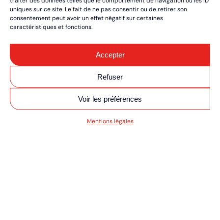
traiter des données telles que le comportement de navigation ou les ID
uniques sur ce site. Le fait de ne pas consentir ou de retirer son
consentement peut avoir un effet négatif sur certaines
caractéristiques et fonctions.
Accepter
Refuser
Voir les préférences
SV MOTO/QUAD ULT
Mentions légales
RÉSERVEZ VOS