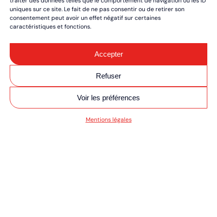
traiter des données telles que le comportement de navigation ou les ID
uniques sur ce site. Le fait de ne pas consentir ou de retirer son
consentement peut avoir un effet négatif sur certaines
caractéristiques et fonctions.
Accepter
Refuser
Voir les préférences
SV MOTO/QUAD ULT
Mentions légales
RÉSERVEZ VOS