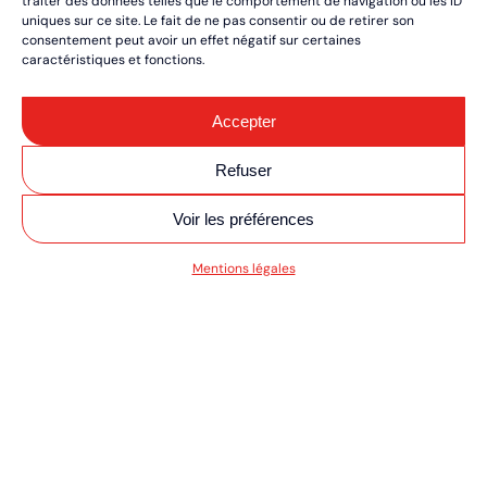
traiter des données telles que le comportement de navigation ou les ID
uniques sur ce site. Le fait de ne pas consentir ou de retirer son
consentement peut avoir un effet négatif sur certaines
caractéristiques et fonctions.
Accepter
Refuser
Voir les préférences
SV MOTO/QUAD ULT
Mentions légales
RÉSERVEZ VOS