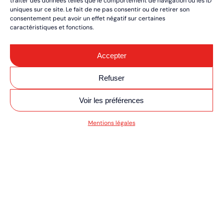
traiter des données telles que le comportement de navigation ou les ID
uniques sur ce site. Le fait de ne pas consentir ou de retirer son
consentement peut avoir un effet négatif sur certaines
caractéristiques et fonctions.
Accepter
Refuser
Voir les préférences
SV MOTO/QUAD ULT
Mentions légales
RÉSERVEZ VOS