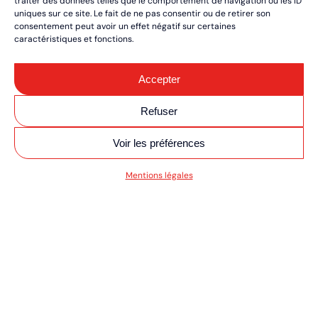
traiter des données telles que le comportement de navigation ou les ID
uniques sur ce site. Le fait de ne pas consentir ou de retirer son
consentement peut avoir un effet négatif sur certaines
caractéristiques et fonctions.
Accepter
Refuser
Voir les préférences
SV MOTO/QUAD ULT
Mentions légales
RÉSERVEZ VOS