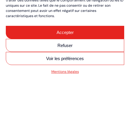
traiter des données telles que le comportement de navigation ou les ID
uniques sur ce site. Le fait de ne pas consentir ou de retirer son
consentement peut avoir un effet négatif sur certaines
caractéristiques et fonctions.
Accepter
Refuser
Voir les préférences
V MOTO/QUAD ULT
Mentions légales
RÉSERVEZ VOS