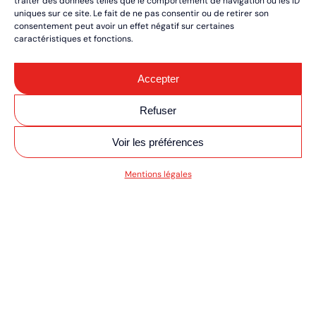
traiter des données telles que le comportement de navigation ou les ID
uniques sur ce site. Le fait de ne pas consentir ou de retirer son
consentement peut avoir un effet négatif sur certaines
caractéristiques et fonctions.
Accepter
Refuser
Voir les préférences
SV MOTO/QUAD ULT
Mentions légales
RÉSERVEZ VOS