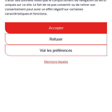
traiter des données telles que le comportement de navigation ou les ID
uniques sur ce site. Le fait de ne pas consentir ou de retirer son
consentement peut avoir un effet négatif sur certaines
caractéristiques et fonctions.
Accepter
Refuser
Voir les préférences
SV MOTO/QUAD UL
Mentions légales
RÉSERVEZ VOS