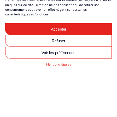
traiter des données telles que le comportement de navigation ou les ID
uniques sur ce site. Le fait de ne pas consentir ou de retirer son
consentement peut avoir un effet négatif sur certaines
caractéristiques et fonctions.
Accepter
Refuser
Voir les préférences
V MOTO/QUAD ULT
Mentions légales
RÉSERVEZ VOS