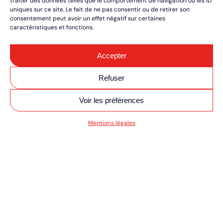
traiter des données telles que le comportement de navigation ou les ID
uniques sur ce site. Le fait de ne pas consentir ou de retirer son
consentement peut avoir un effet négatif sur certaines
caractéristiques et fonctions.
Accepter
Refuser
Voir les préférences
SV MOTO/QUAD ULT
Mentions légales
RÉSERVEZ VOS