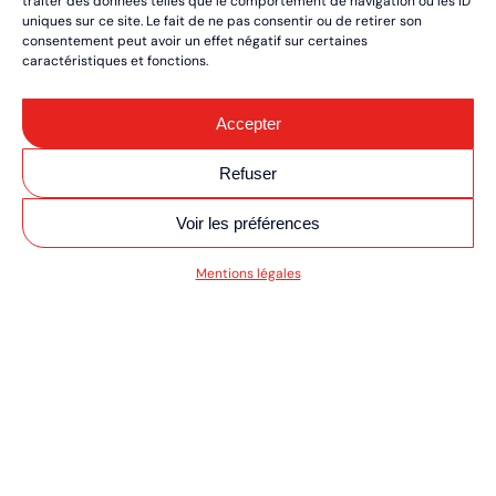
traiter des données telles que le comportement de navigation ou les ID
uniques sur ce site. Le fait de ne pas consentir ou de retirer son
consentement peut avoir un effet négatif sur certaines
caractéristiques et fonctions.
Accepter
Refuser
Voir les préférences
SV MOTO/QUAD ULT
Mentions légales
RÉSERVEZ VOS