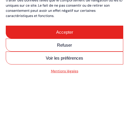
traiter des données telles que le comportement de navigation ou les ID
uniques sur ce site. Le fait de ne pas consentir ou de retirer son
consentement peut avoir un effet négatif sur certaines
caractéristiques et fonctions.
Accepter
Refuser
Voir les préférences
SV MOTO/QUAD ULT
Mentions légales
RÉSERVEZ VOS