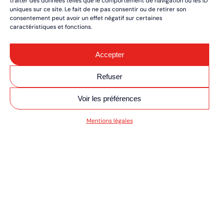
traiter des données telles que le comportement de navigation ou les ID
uniques sur ce site. Le fait de ne pas consentir ou de retirer son
consentement peut avoir un effet négatif sur certaines
caractéristiques et fonctions.
Accepter
Refuser
Voir les préférences
SV MOTO/QUAD ULT
Mentions légales
RÉSERVEZ VOS