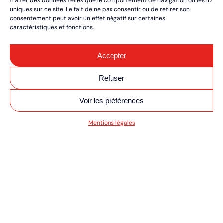
traiter des données telles que le comportement de navigation ou les ID
uniques sur ce site. Le fait de ne pas consentir ou de retirer son
consentement peut avoir un effet négatif sur certaines
caractéristiques et fonctions.
Accepter
Refuser
Voir les préférences
SV MOTO/QUAD ULT
Mentions légales
RÉSERVEZ VOS