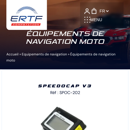
Language
MENU
ÉQUIPEMENTS DE
NAVIGATION MOTO
Accueil
»
Equipements de navigation
»
Équipements de navigation
moto
SPEEDOCAP V3
Réf : SPOC-202