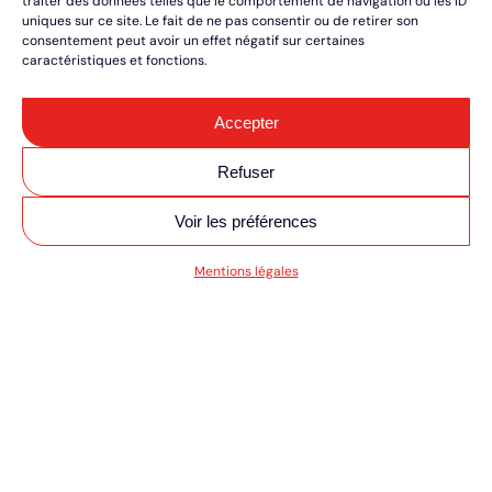
traiter des données telles que le comportement de navigation ou les ID
uniques sur ce site. Le fait de ne pas consentir ou de retirer son
consentement peut avoir un effet négatif sur certaines
caractéristiques et fonctions.
Accepter
Refuser
Voir les préférences
SV MOTO/QUAD ULT
Mentions légales
RÉSERVEZ VOS