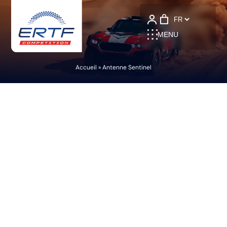
Language
MENU
Accueil
»
Antenne Sentinel