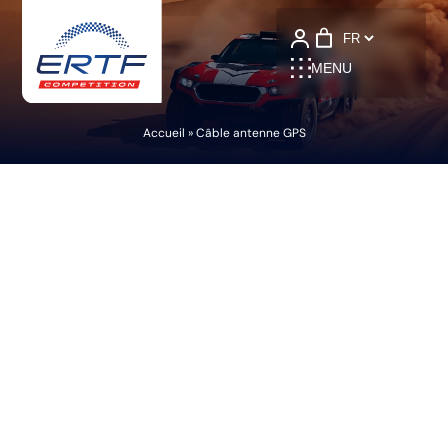
Language
MENU
Accueil
»
Câble antenne GPS