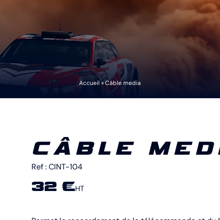
Accueil
»
Câble media
CÂBLE MED
Ref :
CINT-104
32 €
HT