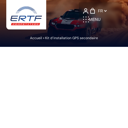
Language
MENU
Accueil
»
Kit d’installation GPS secondaire