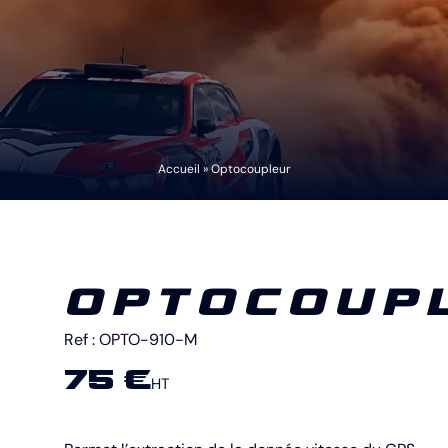
Accueil
»
Optocoupleur
OPTOCOUP
Ref :
OPTO-910-M
75 €
HT