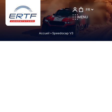
Language
MENU
Accueil
»
Speedocap V3