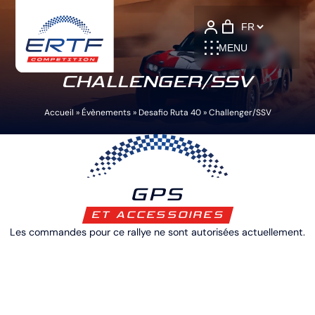
Language
MENU
CHALLENGER/SSV
Accueil
»
Évènements
»
Desafio Ruta 40
»
Challenger/SSV
GPS
ET ACCESSOIRES
Les commandes pour ce rallye ne sont autorisées actuellement.