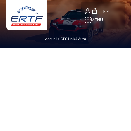
Language
MENU
Accueil
»
GPS Unik4 Auto