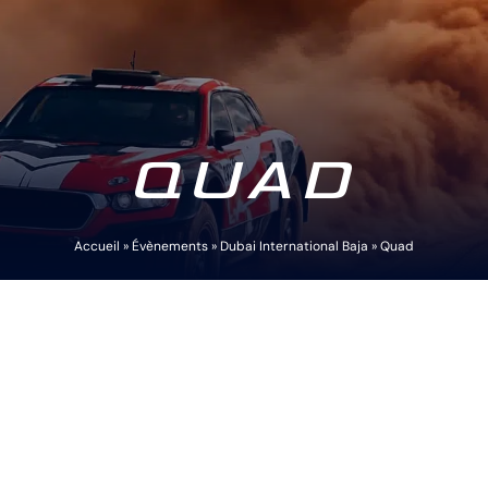
QUAD
Accueil
»
Évènements
»
Dubai International Baja
»
Quad