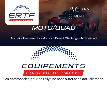
Language
MENU
MOTO/QUAD
Accueil
»
Évènements
»
Morocco Desert Challenge
»
Moto/Quad
EQUIPEMENTS
POUR VOTRE RALLYE
Les commandes pour ce rallye ne sont autorisées actuellement.