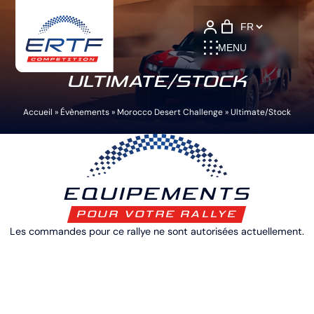
Language
MENU
ULTIMATE/STOCK
Accueil
»
Évènements
»
Morocco Desert Challenge
»
Ultimate/Stock
EQUIPEMENTS
POUR VOTRE RALLYE
Les commandes pour ce rallye ne sont autorisées actuellement.