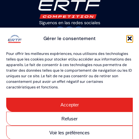
Síguenos en las redes sociales
Gérer le consentement
3 Allée de Copernic
Parc Technologique de Soye
Pour offrir les meilleures expériences, nous utilisons des technologies
56270 PLOEMEUR Francia
telles que les cookies pour stocker et/ou accéder aux informations des
+33(2) 97 87 07 08
appareils. Le fait de consentir à ces technologies nous permettra de
traiter des données telles que le comportement de navigation ou les ID
uniques sur ce site. Le fait de ne pas consentir ou de retirer son
CONTACTO
consentement peut avoir un effet négatif sur certaines
caractéristiques et fonctions.
Condiciones generales de venta
Mapa del sitio
Avisos legales
Accepter
Pago Seguro
Refuser
Gestión de cookies
Realización ARTGO Média
Voir les préférences